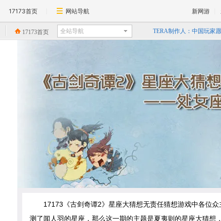
17173首页
网站导航
新网游
TERA制作人：中国玩家
17173首页
一看吓一跳：雷死人不偿命的
回忆录:小学时山寨小霸王
精确到0.1毫秒？《天神
《暗黑3》格里德的领域：
17173《古剑奇谭2》星座大猜想无责任猜想游戏中各位
测了闻人羽的星座，那么这一期的主题是夏夷则的星座大猜想，