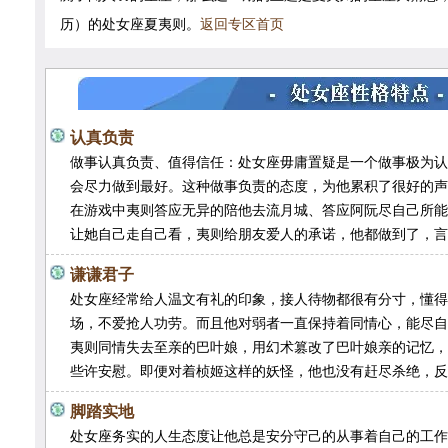
历）的处女座夏夷则。
返回专区首页
认真负责
做事认真负责、值得信任：处女座毋庸置疑是一个做事极为认
会尽力做到最好。这种做事负责的态度，为他累积了很好
在游戏中夷则答应无异的陪他去流月城、答应阿阮尽自己所能
让她自己走自己看，夷则给朋友爱人的承诺，他都做到了，言
谦谦君子
处女座经常给人温文有礼的印象，接人待物都很有分寸，懂得
场，不爱抢人功劳。而且他对弱者一直保持着同情心，能尽自
夷则同情失去至亲的巴叶娘，用幻术篡改了巴叶娘亲的记忆，
些许安慰。即便对着桢姬这样的妖怪，他也没有赶尽杀绝，反
脚踏实地
处女座务实的人生态度让他总是安分守己的从事着自己的工作