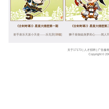
《古剑奇谭2》星座大猜想第一期
《古剑奇谭2》星座大猜想第
射手座乐天派小天使——乐无异[
详细
]
狮子座御姐身萝莉心——闻人羽
关于17173
|
人才招聘
|
广告服
Copyright © 200