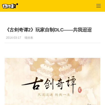
古剑奇谭2
>
最近更新
>
正文
《古剑奇谭2》玩家自制DLC——共我迢迢
2014-03-17
喵丝卷