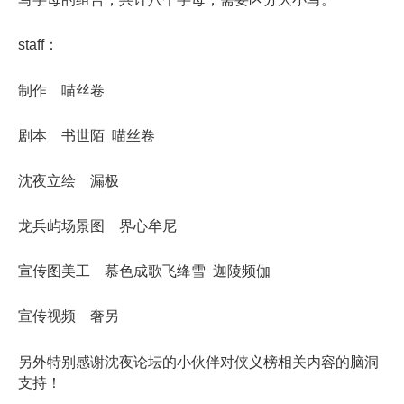
staff：
制作 喵丝卷
剧本 书世陌 喵丝卷
沈夜立绘 漏极
龙兵屿场景图 界心牟尼
宣传图美工 慕色成歌飞绛雪 迦陵频伽
宣传视频 奢另
另外特别感谢沈夜论坛的小伙伴对侠义榜相关内容的脑洞
支持！