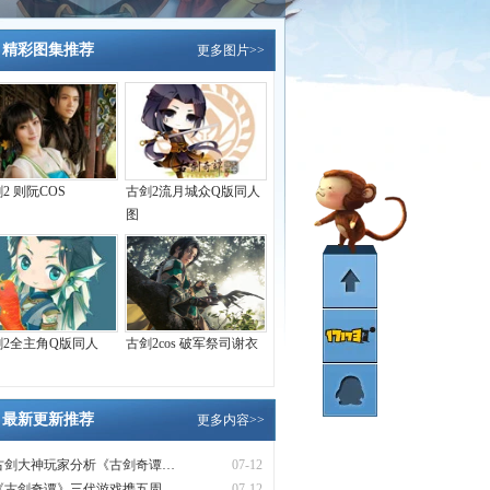
精彩图集推荐
更多图片>>
2 则阮COS
古剑2流月城众Q版同人
图
剑2全主角Q版同人
古剑2cos 破军祭司谢衣
最新更新推荐
更多内容>>
古剑大神玩家分析《古剑奇谭…
07-12
《古剑奇谭》三代游戏携五周…
07-12