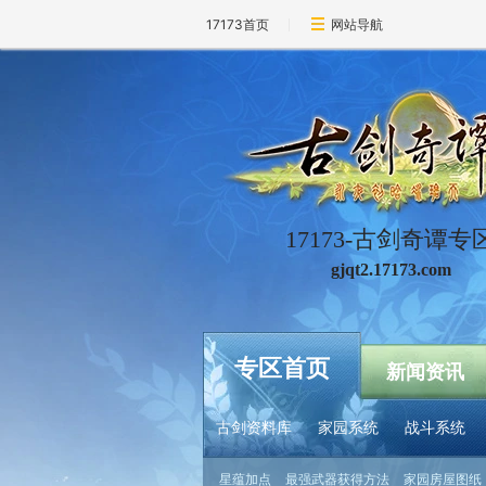
17173首页
网站导航
17173-古剑奇谭专
gjqt2.17173.com
专区首页
新闻资讯
古剑资料库
家园系统
战斗系统
星蕴加点
最强武器获得方法
家园房屋图纸