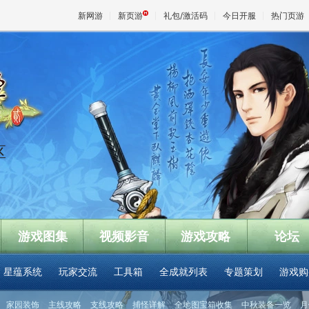
新网游
新页游
礼包/激活码
今日开服
热门页游
魔兽
天堂
区
王权与
游戏图集
视频影音
游戏攻略
论坛
星蕴系统
玩家交流
工具箱
全成就列表
专题策划
游戏购
家园装饰
主线攻略
支线攻略
捕怪详解
全地图宝箱收集
中秋装备一览
月