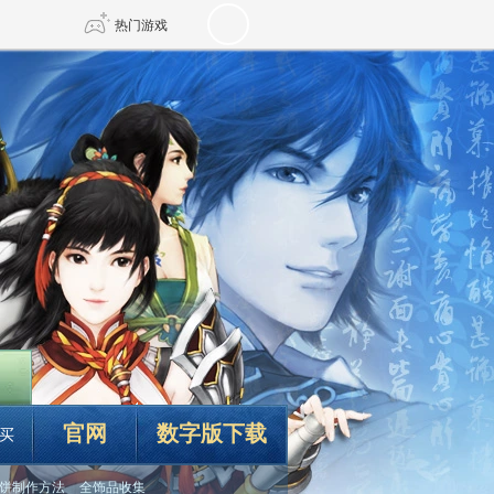
热门游戏
DNF
传奇4
剑网3旗舰版
新天龙八部
自由
诛仙世界
新仙侠5
官网
数字版下载
买
饼制作方法
全饰品收集